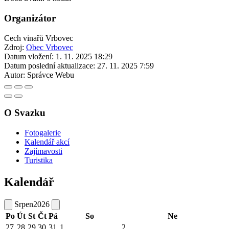
Organizátor
Cech vinařů Vrbovec
Zdroj:
Obec Vrbovec
Datum vložení:
1. 11. 2025 18:29
Datum poslední aktualizace:
27. 11. 2025 7:59
Autor:
Správce Webu
O Svazku
Fotogalerie
Kalendář akcí
Zajímavosti
Turistika
Kalendář
Srpen
2026
Po
Út
St
Čt
Pá
So
Ne
27
28
29
30
31
1
2