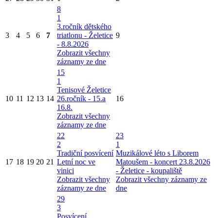
8
1
3.ročník dětského
3
4
5
6
7
triatlonu - Želetice
9
- 8.8.2026
Zobrazit všechny
záznamy ze dne
15
1
Tenisové Želetice
10
11
12
13
14
26.ročník - 15.a
16
16.8.
Zobrazit všechny
záznamy ze dne
22
23
2
1
Tradiční posvícení
Muzikálové léto s Liborem
17
18
19
20
21
Letní noc ve
Matoušem - koncert 23.8.2026
vinici
- Želetice - koupaliště
Zobrazit všechny
Zobrazit všechny záznamy ze
záznamy ze dne
dne
29
3
Posvícení