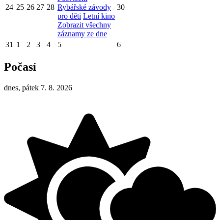
24
25
26
27
28
Rybářské závody
30
pro děti
Letní kino
Zobrazit všechny
záznamy ze dne
31
1
2
3
4
5
6
Počasí
dnes, pátek 7. 8. 2026