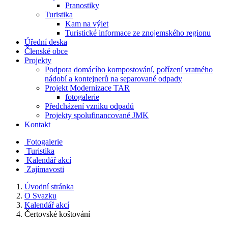
Pranostiky
Turistika
Kam na výlet
Turistické informace ze znojemského regionu
Úřední deska
Členské obce
Projekty
Podpora domácího kompostování, pořízení vratného
nádobí a kontejnerů na separované odpady
Projekt Modernizace TAR
fotogalerie
Předcházení vzniku odpadů
Projekty spolufinancované JMK
Kontakt
Fotogalerie
Turistika
Kalendář akcí
Zajímavosti
Úvodní stránka
O Svazku
Kalendář akcí
Čertovské koštování