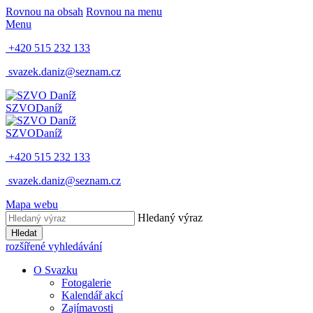
Rovnou na obsah
Rovnou na menu
Menu
+420 515 232 133
svazek.daniz@seznam.cz
SZVO
Daníž
SZVO
Daníž
+420 515 232 133
svazek.daniz@seznam.cz
Mapa webu
Hledaný výraz
Hledat
rozšířené vyhledávání
O Svazku
Fotogalerie
Kalendář akcí
Zajímavosti