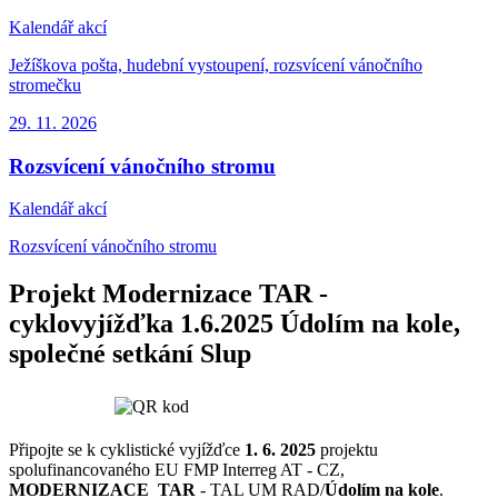
Kalendář akcí
Ježíškova pošta, hudební vystoupení, rozsvícení vánočního
stromečku
29. 11.
2026
Rozsvícení vánočního stromu
Kalendář akcí
Rozsvícení vánočního stromu
Projekt Modernizace TAR -
cyklovyjížďka 1.6.2025 Údolím na kole,
společné setkání Slup
Připojte se k cyklistické vyjížďce
1. 6. 2025
projektu
spolufinancovaného EU FMP Interreg AT - CZ,
MODERNIZACE TAR
- TAL UM RAD/
Údolím na kole
.