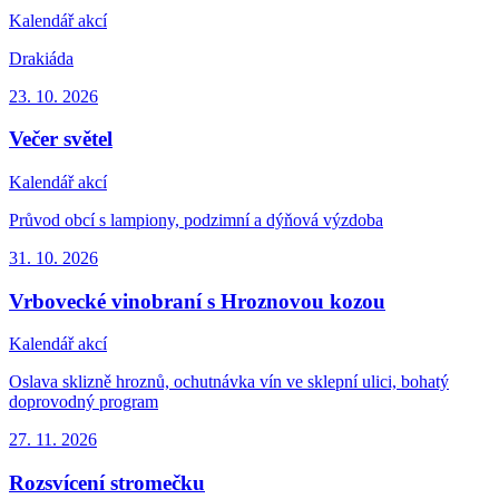
Kalendář akcí
Drakiáda
23. 10.
2026
Večer světel
Kalendář akcí
Průvod obcí s lampiony, podzimní a dýňová výzdoba
31. 10.
2026
Vrbovecké vinobraní s Hroznovou kozou
Kalendář akcí
Oslava sklizně hroznů, ochutnávka vín ve sklepní ulici, bohatý
doprovodný program
27. 11.
2026
Rozsvícení stromečku