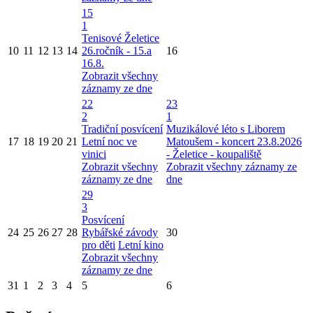
15
1
Tenisové Želetice
10
11
12
13
14
26.ročník - 15.a
16
16.8.
Zobrazit všechny
záznamy ze dne
22
23
2
1
Tradiční posvícení
Muzikálové léto s Liborem
17
18
19
20
21
Letní noc ve
Matoušem - koncert 23.8.2026
vinici
- Želetice - koupaliště
Zobrazit všechny
Zobrazit všechny záznamy ze
záznamy ze dne
dne
29
3
Posvícení
24
25
26
27
28
Rybářské závody
30
pro děti
Letní kino
Zobrazit všechny
záznamy ze dne
31
1
2
3
4
5
6