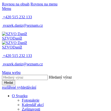
Rovnou na obsah
Rovnou na menu
Menu
+420 515 232 133
svazek.daniz@seznam.cz
SZVO
Daníž
SZVO
Daníž
+420 515 232 133
svazek.daniz@seznam.cz
Mapa webu
Hledaný výraz
Hledat
rozšířené vyhledávání
O Svazku
Fotogalerie
Kalendář akcí
Zajímavosti