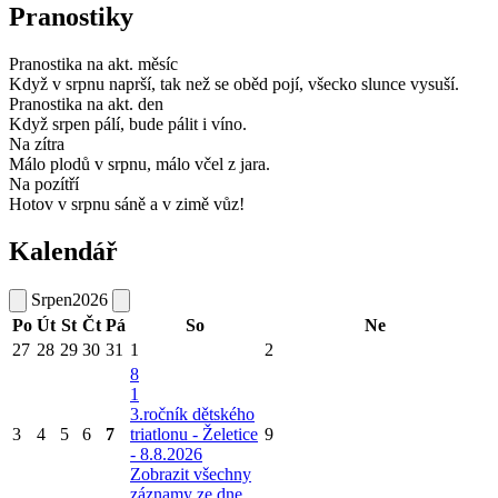
Pranostiky
Pranostika na akt. měsíc
Když v srpnu naprší, tak než se oběd pojí, všecko slunce vysuší.
Pranostika na akt. den
Když srpen pálí, bude pálit i víno.
Na zítra
Málo plodů v srpnu, málo včel z jara.
Na pozítří
Hotov v srpnu sáně a v zimě vůz!
Kalendář
Srpen
2026
Po
Út
St
Čt
Pá
So
Ne
27
28
29
30
31
1
2
8
1
3.ročník dětského
3
4
5
6
7
triatlonu - Želetice
9
- 8.8.2026
Zobrazit všechny
záznamy ze dne