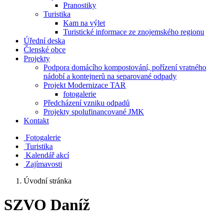
Pranostiky
Turistika
Kam na výlet
Turistické informace ze znojemského regionu
Úřední deska
Členské obce
Projekty
Podpora domácího kompostování, pořízení vratného
nádobí a kontejnerů na separované odpady
Projekt Modernizace TAR
fotogalerie
Předcházení vzniku odpadů
Projekty spolufinancované JMK
Kontakt
Fotogalerie
Turistika
Kalendář akcí
Zajímavosti
Úvodní stránka
SZVO Daníž