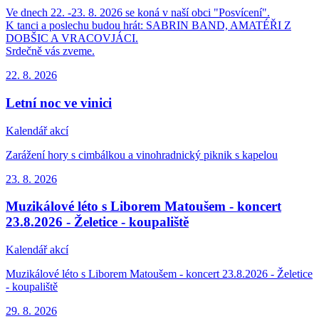
Ve dnech 22. -23. 8. 2026 se koná v naší obci "Posvícení".
K tanci a poslechu budou hrát: SABRIN BAND, AMATÉŘI Z
DOBŠIC A VRACOVJÁCI.
Srdečně vás zveme.
22. 8.
2026
Letní noc ve vinici
Kalendář akcí
Zarážení hory s cimbálkou a vinohradnický piknik s kapelou
23. 8.
2026
Muzikálové léto s Liborem Matoušem - koncert
23.8.2026 - Želetice - koupaliště
Kalendář akcí
Muzikálové léto s Liborem Matoušem - koncert 23.8.2026 - Želetice
- koupaliště
29. 8.
2026