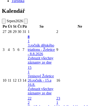
Turistika
Kalendář
Srpen
2026
Po
Út
St
Čt
Pá
So
Ne
27
28
29
30
31
1
2
8
1
3.ročník dětského
3
4
5
6
7
triatlonu - Želetice
9
- 8.8.2026
Zobrazit všechny
záznamy ze dne
15
1
Tenisové Želetice
10
11
12
13
14
26.ročník - 15.a
16
16.8.
Zobrazit všechny
záznamy ze dne
22
23
2
1