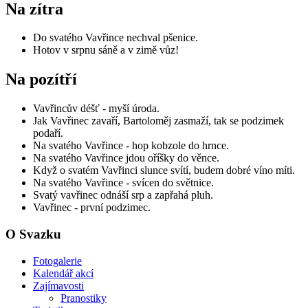
Na zítra
Do svatého Vavřince nechval pšenice.
Hotov v srpnu sáně a v zimě vůz!
Na pozítří
Vavřincův déšť - myší úroda.
Jak Vavřinec zavaří, Bartoloměj zasmaží, tak se podzimek
podaří.
Na svatého Vavřince - hop kobzole do hrnce.
Na svatého Vavřince jdou oříšky do věnce.
Když o svatém Vavřinci slunce svítí, budem dobré víno míti.
Na svatého Vavřince - svícen do světnice.
Svatý vavřinec odnáší srp a zapřahá pluh.
Vavřinec - první podzimec.
O Svazku
Fotogalerie
Kalendář akcí
Zajímavosti
Pranostiky