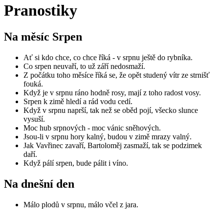
Pranostiky
Na měsíc
Srpen
Ať si kdo chce, co chce říká - v srpnu ještě do rybníka.
Co srpen neuvaří, to už září nedosmaží.
Z počátku toho měsíce říká se, že opět studený vítr ze strnišť
fouká.
Když je v srpnu ráno hodně rosy, mají z toho radost vosy.
Srpen k zimě hledí a rád vodu cedí.
Když v srpnu naprší, tak než se oběd pojí, všecko slunce
vysuší.
Moc hub srpnových - moc vánic sněhových.
Jsou-li v srpnu hory kalný, budou v zimě mrazy valný.
Jak Vavřinec zavaří, Bartoloměj zasmaží, tak se podzimek
daří.
Když pálí srpen, bude pálit i víno.
Na dnešní den
Málo plodů v srpnu, málo včel z jara.