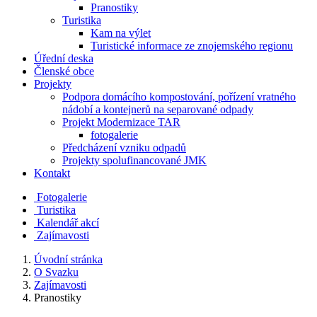
Pranostiky
Turistika
Kam na výlet
Turistické informace ze znojemského regionu
Úřední deska
Členské obce
Projekty
Podpora domácího kompostování, pořízení vratného
nádobí a kontejnerů na separované odpady
Projekt Modernizace TAR
fotogalerie
Předcházení vzniku odpadů
Projekty spolufinancované JMK
Kontakt
Fotogalerie
Turistika
Kalendář akcí
Zajímavosti
Úvodní stránka
O Svazku
Zajímavosti
Pranostiky