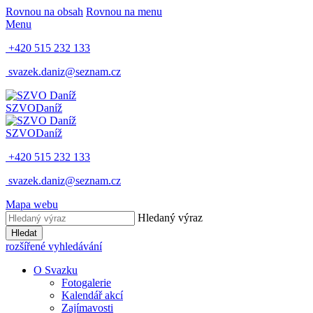
Rovnou na obsah
Rovnou na menu
Menu
+420 515 232 133
svazek.daniz@seznam.cz
SZVO
Daníž
SZVO
Daníž
+420 515 232 133
svazek.daniz@seznam.cz
Mapa webu
Hledaný výraz
Hledat
rozšířené vyhledávání
O Svazku
Fotogalerie
Kalendář akcí
Zajímavosti