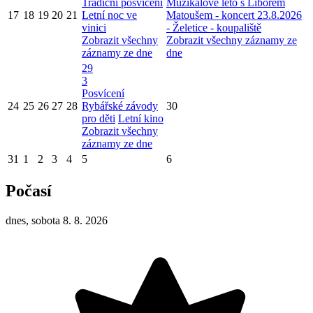
Tradiční posvícení
Muzikálové léto s Liborem
17
18
19
20
21
Letní noc ve
Matoušem - koncert 23.8.2026
vinici
- Želetice - koupaliště
Zobrazit všechny
Zobrazit všechny záznamy ze
záznamy ze dne
dne
29
3
Posvícení
24
25
26
27
28
Rybářské závody
30
pro děti
Letní kino
Zobrazit všechny
záznamy ze dne
31
1
2
3
4
5
6
Počasí
dnes, sobota 8. 8. 2026