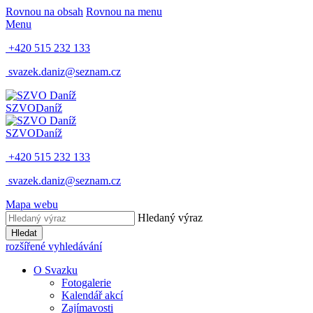
Rovnou na obsah
Rovnou na menu
Menu
+420 515 232 133
svazek.daniz@seznam.cz
SZVO
Daníž
SZVO
Daníž
+420 515 232 133
svazek.daniz@seznam.cz
Mapa webu
Hledaný výraz
Hledat
rozšířené vyhledávání
O Svazku
Fotogalerie
Kalendář akcí
Zajímavosti