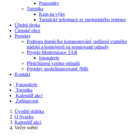
Pranostiky
Turistika
Kam na výlet
Turistické informace ze znojemského regionu
Úřední deska
Členské obce
Projekty
Podpora domácího kompostování, pořízení vratného
nádobí a kontejnerů na separované odpady
Projekt Modernizace TAR
fotogalerie
Předcházení vzniku odpadů
Projekty spolufinancované JMK
Kontakt
Fotogalerie
Turistika
Kalendář akcí
Zajímavosti
Úvodní stránka
O Svazku
Kalendář akcí
Večer světel