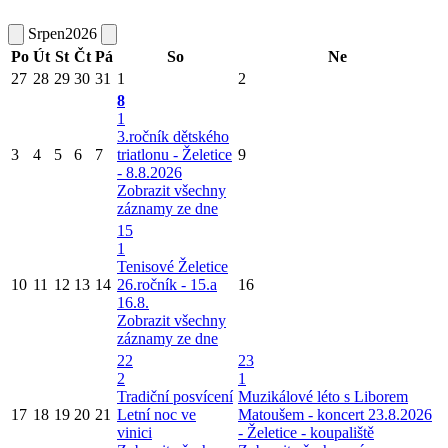
Srpen
2026
Po
Út
St
Čt
Pá
So
Ne
27
28
29
30
31
1
2
8
1
3.ročník dětského
3
4
5
6
7
triatlonu - Želetice
9
- 8.8.2026
Zobrazit všechny
záznamy ze dne
15
1
Tenisové Želetice
10
11
12
13
14
26.ročník - 15.a
16
16.8.
Zobrazit všechny
záznamy ze dne
22
23
2
1
Tradiční posvícení
Muzikálové léto s Liborem
17
18
19
20
21
Letní noc ve
Matoušem - koncert 23.8.2026
vinici
- Želetice - koupaliště