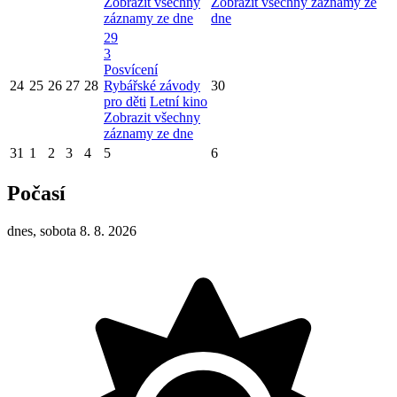
Zobrazit všechny
Zobrazit všechny záznamy ze
záznamy ze dne
dne
29
3
Posvícení
24
25
26
27
28
Rybářské závody
30
pro děti
Letní kino
Zobrazit všechny
záznamy ze dne
31
1
2
3
4
5
6
Počasí
dnes, sobota 8. 8. 2026