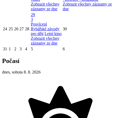
Zobrazit všechny
Zobrazit všechny záznamy ze
záznamy ze dne
dne
29
3
Posvícení
24
25
26
27
28
Rybářské závody
30
pro děti
Letní kino
Zobrazit všechny
záznamy ze dne
31
1
2
3
4
5
6
Počasí
dnes, sobota 8. 8. 2026