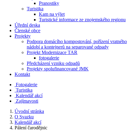
Pranostiky
Turistika
Kam na výlet
Turistické informace ze znojemského regionu
Úřední deska
Členské obce
Projekty
Podpora domácího kompostování, pořízení vratného
nádobí a kontejnerů na separované odpady
Projekt Modernizace TAR
fotogalerie
Předcházení vzniku odpadů
Projekty spolufinancované JMK
Kontakt
Fotogalerie
Turistika
Kalendář akcí
Zajímavosti
Úvodní stránka
O Svazku
Kalendář akcí
Pálení čarodějnic