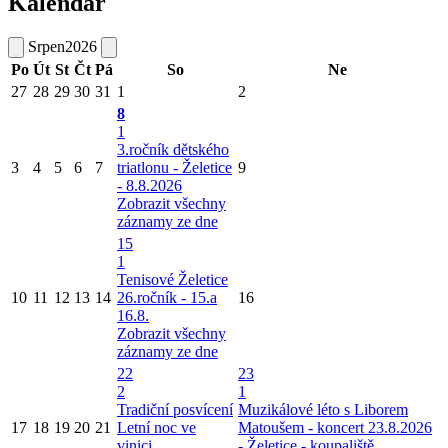
Kalendář
Srpen
2026
Po
Út
St
Čt
Pá
So
Ne
27
28
29
30
31
1
2
8
1
3.ročník dětského
3
4
5
6
7
triatlonu - Želetice
9
- 8.8.2026
Zobrazit všechny
záznamy ze dne
15
1
Tenisové Želetice
10
11
12
13
14
26.ročník - 15.a
16
16.8.
Zobrazit všechny
záznamy ze dne
22
23
2
1
Tradiční posvícení
Muzikálové léto s Liborem
17
18
19
20
21
Letní noc ve
Matoušem - koncert 23.8.2026
vinici
- Želetice - koupaliště