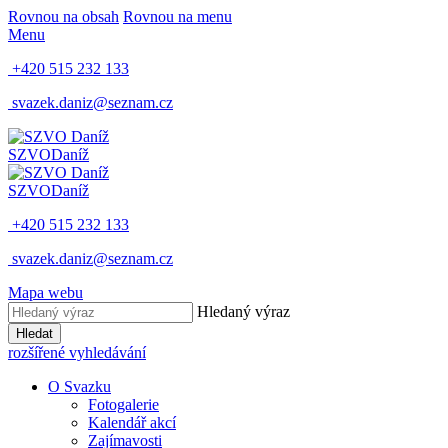
Rovnou na obsah
Rovnou na menu
Menu
+420 515 232 133
svazek.daniz@seznam.cz
SZVO
Daníž
SZVO
Daníž
+420 515 232 133
svazek.daniz@seznam.cz
Mapa webu
Hledaný výraz
Hledat
rozšířené vyhledávání
O Svazku
Fotogalerie
Kalendář akcí
Zajímavosti