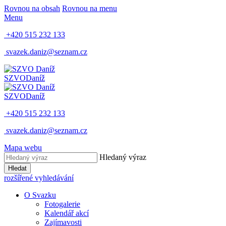
Rovnou na obsah
Rovnou na menu
Menu
+420 515 232 133
svazek.daniz@seznam.cz
SZVO
Daníž
SZVO
Daníž
+420 515 232 133
svazek.daniz@seznam.cz
Mapa webu
Hledaný výraz
Hledat
rozšířené vyhledávání
O Svazku
Fotogalerie
Kalendář akcí
Zajímavosti