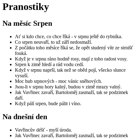
Pranostiky
Na měsíc
Srpen
Ať si kdo chce, co chce říká - v srpnu ještě do rybníka.
Co srpen neuvaří, to už září nedosmaží.
Z počátku toho měsíce říká se, že opět studený vítr ze strnišť
fouká.
Když je v srpnu ráno hodně rosy, mají z toho radost vosy.
Srpen k zimě hledí a rád vodu cedí.
Když v srpnu naprší, tak než se oběd pojí, všecko slunce
vysuší.
Moc hub srpnových - moc vánic sněhových.
Jsou-li v srpnu hory kalný, budou v zimě mrazy valný.
Jak Vavřinec zavaří, Bartoloměj zasmaží, tak se podzimek
daří.
Když pálí srpen, bude pálit i víno.
Na dnešní den
Vavřincův déšť - myší úroda.
Jak Vavřinec zavaří, Bartoloměj zasmaží, tak se podzimek