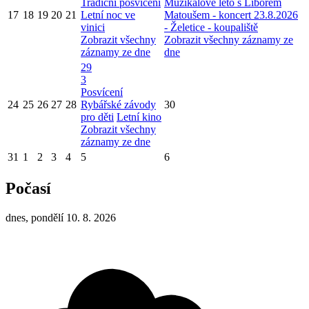
Tradiční posvícení
Muzikálové léto s Liborem
17
18
19
20
21
Letní noc ve
Matoušem - koncert 23.8.2026
vinici
- Želetice - koupaliště
Zobrazit všechny
Zobrazit všechny záznamy ze
záznamy ze dne
dne
29
3
Posvícení
24
25
26
27
28
Rybářské závody
30
pro děti
Letní kino
Zobrazit všechny
záznamy ze dne
31
1
2
3
4
5
6
Počasí
dnes, pondělí 10. 8. 2026