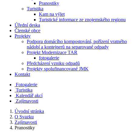
Pranostiky
Turistika
Kam na výlet
Turistické informace ze znojemského regionu
Úřední deska
Členské obce
Projekty
Podpora domácího kompostování, pořízení vratného
nádobí a kontejnerů na separované odpady
Projekt Modernizace TAR
fotogalerie
Předcházení vzniku odpadů
Projekty spolufinancované JMK
Kontakt
Fotogalerie
Turistika
Kalendář akcí
Zajímavosti
Úvodní stránka
O Svazku
Zajímavosti
Pranostiky