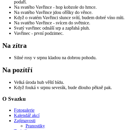
podaří.
Na svatého Vavřince - hop kobzole do hrnce.
Na svatého Vavřince jdou oříšky do věnce.
Když o svatém Vavřinci slunce svítí, budem dobré víno míti.
Na svatého Vavřince - svícen do světnice.
Svatý vavřinec odnáší srp a zapřahá pluh.
Vavřinec - první podzimec.
Na zítra
Silné rosy v srpnu kladou na dobrou pohodu.
Na pozítří
Velká úroda hub věští bídu.
Když fouká v srpnu severák, bude dlouho pěkně pak.
O Svazku
Fotogalerie
Kalendář akcí
Zajímavosti
Pranostiky