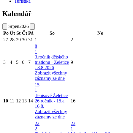
Turistika
Kalendář
Srpen
2026
Po
Út
St
Čt
Pá
So
Ne
27
28
29
30
31
1
2
8
1
3.ročník dětského
3
4
5
6
7
triatlonu - Želetice
9
- 8.8.2026
Zobrazit všechny
záznamy ze dne
15
1
Tenisové Želetice
10
11
12
13
14
26.ročník - 15.a
16
16.8.
Zobrazit všechny
záznamy ze dne
22
23
2
1