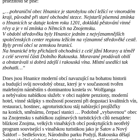
příležitosti se píše:
„…pohraniční obec Hnanice je starobylou obcí ležící ve vinorodém
kraji, původně při staré obchodní stezce. Nejstarší písemná zmínka
o Hnanicích se datuje kolem roku 1201, dokládá pěstování vinné
révy a je v ní zmínka o Němcích na Znojemsku.
V období středověku byly Hnanice jedním z nejvýznamnějších
společenských center regionu ležícím na významné středověké cestě.
Byly první obcí se zemskou hranicí.
Na hnanické trhy přicházeli obchodníci z celé jižní Moravy a téměř
z celé severní části Dolního Rakouska. Moravané prodávali obilí
a obstarávali si dobrá zdejší i rakouská vína. Místní usedlíci tak
zbohatli…“
Dnes jsou Hnanice moderní obcí navazující na bohatou historii
a budující svůj novodobý obraz, který je v současnosti tvořen
malebným náměstím s dominantou kostela sv. Wolfganga
a nebývalou nabídkou služeb: v obci najdete penziony, moderní
hotel, vinné sklípky s možností posezení při degustaci kvalitních vín,
restauraci, hostinec, agroturistickou stáj nabízející projížďky
na koních, směnárnu, čerpací stanici … Podobně „vybavenou“ obec
na Znojemsku s nabídkou zajímavých turistických cílů nenajdete:
blízkost Znojma, velkých vinařských obcí poskytujících neotřelý
program související s vinařskou turistikou jako je Šatov a Nový
Šaldorf – Sedlešovice, Národního parku Podyjí, Rakouska dělají