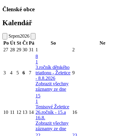
Členské obce
Kalendář
Srpen
2026
Po
Út
St
Čt
Pá
So
Ne
27
28
29
30
31
1
2
8
1
3.ročník dětského
3
4
5
6
7
triatlonu - Želetice
9
- 8.8.2026
Zobrazit všechny
záznamy ze dne
15
1
Tenisové Želetice
10
11
12
13
14
26.ročník - 15.a
16
16.8.
Zobrazit všechny
záznamy ze dne
22
23