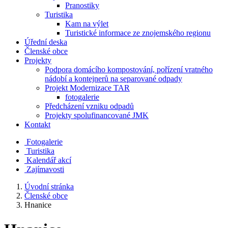
Pranostiky
Turistika
Kam na výlet
Turistické informace ze znojemského regionu
Úřední deska
Členské obce
Projekty
Podpora domácího kompostování, pořízení vratného
nádobí a kontejnerů na separované odpady
Projekt Modernizace TAR
fotogalerie
Předcházení vzniku odpadů
Projekty spolufinancované JMK
Kontakt
Fotogalerie
Turistika
Kalendář akcí
Zajímavosti
Úvodní stránka
Členské obce
Hnanice