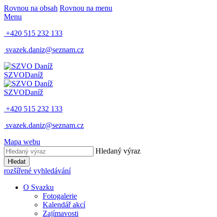
Rovnou na obsah
Rovnou na menu
Menu
+420 515 232 133
svazek.daniz@seznam.cz
SZVO
Daníž
SZVO
Daníž
+420 515 232 133
svazek.daniz@seznam.cz
Mapa webu
Hledaný výraz
Hledat
rozšířené vyhledávání
O Svazku
Fotogalerie
Kalendář akcí
Zajímavosti