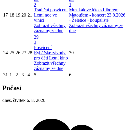
2
1
Tradiční posvícení
Muzikálové léto s Liborem
17
18
19
20
21
Letní noc ve
Matoušem - koncert 23.8.2026
vinici
- Želetice - koupaliště
Zobrazit všechny
Zobrazit všechny záznamy ze
záznamy ze dne
dne
29
3
Posvícení
24
25
26
27
28
Rybářské závody
30
pro děti
Letní kino
Zobrazit všechny
záznamy ze dne
31
1
2
3
4
5
6
Počasí
dnes, čtvrtek 6. 8. 2026