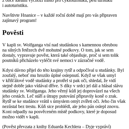
z obce ideální výchozí místo pro cykloturistiku, pěší turistiku
i autoturistiku.
Navštivte Hnanice – v každé roční době mají pro vás připraven
zajímavý program!
Pověsti
V kapli sv. Wolfganga visí nad studánkou s kamennou obrubou
na silných řetězech dvě mohutné podkovy. O tom, jak se sem
dostaly, vypravuje pověst, která také objasňuje, proč si sem tolik
poutníků přicházelo vyléčit své nemoci v zázračné vodě.
Kdysi dávno přijel do této krajiny rytíř a odpočíval u studánky. Byl
zoufalý, neboť mu hrozilo úplné oslepnutí. Když se však umyl
v křišťálové vodě studánky a protřel si pak oči, shledal, že vidí
stejně dobře jako vídával dříve. S díky v srdci jel dál a hlásal slávu
studánky sv. Wolfganga. Jeho věrný kůň jej doprovázel na všech
jeho cestách. Leč stáří a útrapy putování připravily koně o zrak.
Rytíř se ke studánce vrátil s úmyslem omýt zvířeti oči. Jeho čin však
nezůstal bez trestu. Kůň sice prohlédl, ale jeho pán oslepl znovu.
Koni odpadly na posvěceném místě podkovy, které je doposud
možno vidět v kapli.
(Pověst převzata z knihy Eduarda Kechlera – Dyje vypráví)