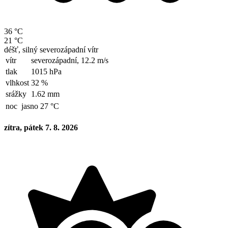
36 °C
21 °C
déšť, silný severozápadní vítr
vítr
severozápadní,
12.2 m/s
tlak
1015 hPa
vlhkost
32 %
srážky
1.62 mm
noc
jasno 27 °C
zítra, pátek 7. 8. 2026