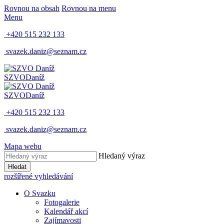
Rovnou na obsah
Rovnou na menu
Menu
+420 515 232 133
svazek.daniz@seznam.cz
SZVO
Daníž
SZVO
Daníž
+420 515 232 133
svazek.daniz@seznam.cz
Mapa webu
Hledaný výraz
Hledat
rozšířené vyhledávání
O Svazku
Fotogalerie
Kalendář akcí
Zajímavosti