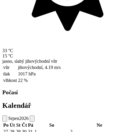
33 °C
15 °C
jasno, slabý jihovýchodní vítr
vítr
jihovýchodní,
4.19 m/s
tlak
1017 hPa
vlhkost
22 %
Počasí
Kalendář
Srpen
2026
Po
Út
St
Čt
Pá
So
Ne
27
28
29
30
31
1
2