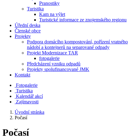
Pranostiky
Turistika
Kam na výlet
Turistické informace ze znojemského regionu
Úřední deska
Členské obce
Projekty
Podpora domácího kompostování, pořízení vratného
nádobí a kontejnerů na separované odpady
Projekt Modernizace TAR
fotogalerie
Předcházení vzniku odpadů
Projekty spolufinancované JMK
Kontakt
Fotogalerie
Turistika
Kalendář akcí
Zajímavosti
Úvodní stránka
Počasí
Počasí