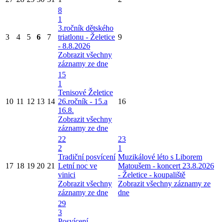
8
1
3.ročník dětského
3
4
5
6
7
triatlonu - Želetice
9
- 8.8.2026
Zobrazit všechny
záznamy ze dne
15
1
Tenisové Želetice
10
11
12
13
14
26.ročník - 15.a
16
16.8.
Zobrazit všechny
záznamy ze dne
22
23
2
1
Tradiční posvícení
Muzikálové léto s Liborem
17
18
19
20
21
Letní noc ve
Matoušem - koncert 23.8.2026
vinici
- Želetice - koupaliště
Zobrazit všechny
Zobrazit všechny záznamy ze
záznamy ze dne
dne
29
3
Posvícení