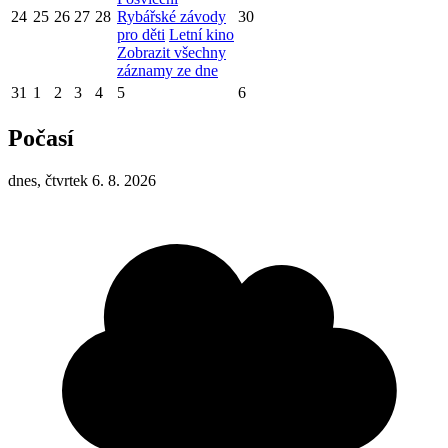
24
25
26
27
28
Rybářské závody
30
pro děti
Letní kino
Zobrazit všechny
záznamy ze dne
31
1
2
3
4
5
6
Počasí
dnes, čtvrtek 6. 8. 2026