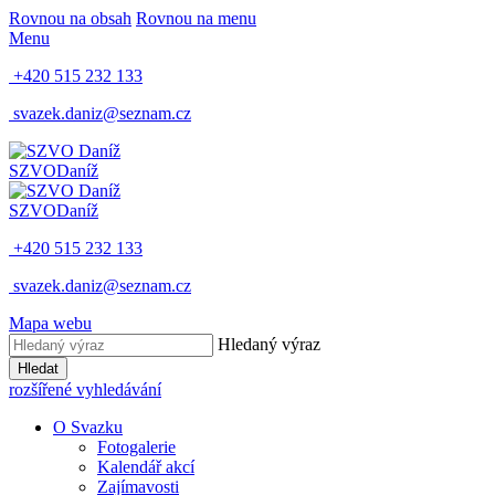
Rovnou na obsah
Rovnou na menu
Menu
+420 515 232 133
svazek.daniz@seznam.cz
SZVO
Daníž
SZVO
Daníž
+420 515 232 133
svazek.daniz@seznam.cz
Mapa webu
Hledaný výraz
Hledat
rozšířené vyhledávání
O Svazku
Fotogalerie
Kalendář akcí
Zajímavosti