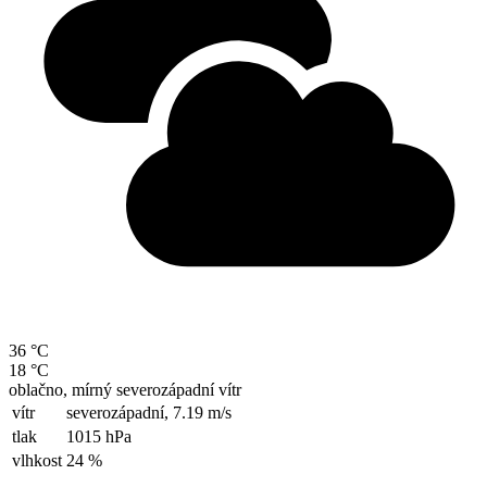
36 °C
18 °C
oblačno, mírný severozápadní vítr
vítr
severozápadní,
7.19 m/s
tlak
1015 hPa
vlhkost
24 %