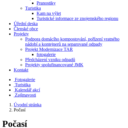
Pranostiky
Turistika
Kam na výlet
Turistické informace ze znojemského regionu
Úřední deska
Členské obce
Projekty
Podpora domácího kompostování, pořízení vratného
nádobí a kontejnerů na separované odpady
Projekt Modernizace TAR
fotogalerie
Předcházení vzniku odpadů
Projekty spolufinancované JMK
Kontakt
Fotogalerie
Turistika
Kalendář akcí
Zajímavosti
Úvodní stránka
Počasí
Počasí