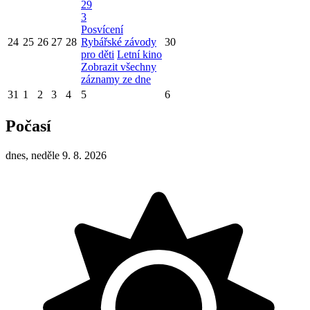
29
3
Posvícení
24
25
26
27
28
Rybářské závody
30
pro děti
Letní kino
Zobrazit všechny
záznamy ze dne
31
1
2
3
4
5
6
Počasí
dnes, neděle 9. 8. 2026