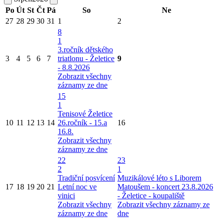
Po
Út
St
Čt
Pá
So
Ne
27
28
29
30
31
1
2
8
1
3.ročník dětského
3
4
5
6
7
triatlonu - Želetice
9
- 8.8.2026
Zobrazit všechny
záznamy ze dne
15
1
Tenisové Želetice
10
11
12
13
14
26.ročník - 15.a
16
16.8.
Zobrazit všechny
záznamy ze dne
22
23
2
1
Tradiční posvícení
Muzikálové léto s Liborem
17
18
19
20
21
Letní noc ve
Matoušem - koncert 23.8.2026
vinici
- Želetice - koupaliště
Zobrazit všechny
Zobrazit všechny záznamy ze
záznamy ze dne
dne