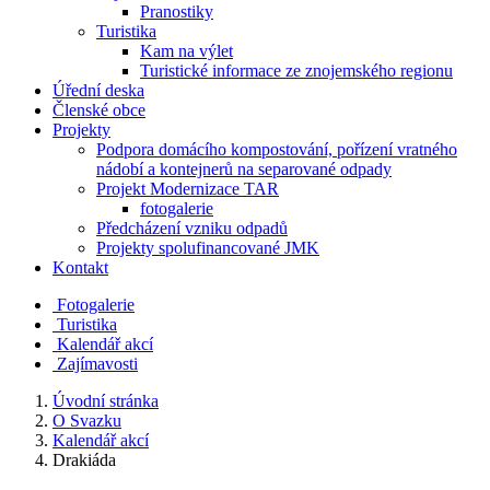
Pranostiky
Turistika
Kam na výlet
Turistické informace ze znojemského regionu
Úřední deska
Členské obce
Projekty
Podpora domácího kompostování, pořízení vratného
nádobí a kontejnerů na separované odpady
Projekt Modernizace TAR
fotogalerie
Předcházení vzniku odpadů
Projekty spolufinancované JMK
Kontakt
Fotogalerie
Turistika
Kalendář akcí
Zajímavosti
Úvodní stránka
O Svazku
Kalendář akcí
Drakiáda