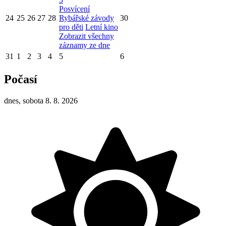
Posvícení
24
25
26
27
28
Rybářské závody
30
pro děti
Letní kino
Zobrazit všechny
záznamy ze dne
31
1
2
3
4
5
6
Počasí
dnes, sobota 8. 8. 2026