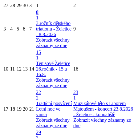
27
28
29
30
31
1
2
8
1
3.ročník dětského
3
4
5
6
7
triatlonu - Želetice
9
- 8.8.2026
Zobrazit všechny
záznamy ze dne
15
1
Tenisové Želetice
10
11
12
13
14
26.ročník - 15.a
16
16.8.
Zobrazit všechny
záznamy ze dne
22
23
2
1
Tradiční posvícení
Muzikálové léto s Liborem
17
18
19
20
21
Letní noc ve
Matoušem - koncert 23.8.2026
vinici
- Želetice - koupaliště
Zobrazit všechny
Zobrazit všechny záznamy ze
záznamy ze dne
dne
29
3