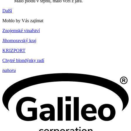
Málo plodů v srpnu, málo včel z jara.
Další
Mohlo by Vás zajímat
Znojemské vinařství
Jihomoravský kraj
KRIZPORT
Chytré blondýnky radí
nahoru