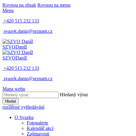
Rovnou na obsah
Rovnou na menu
Menu
+420 515 232 133
svazek.daniz@seznam.cz
SZVO
Daníž
SZVO
Daníž
+420 515 232 133
svazek.daniz@seznam.cz
Mapa webu
Hledaný výraz
Hledat
rozšířené vyhledávání
O Svazku
Fotogalerie
Kalendář akcí
Zajímavosti