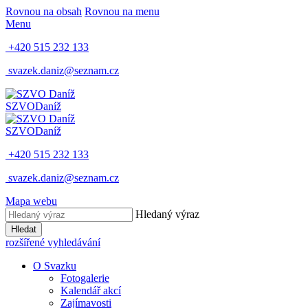
Rovnou na obsah
Rovnou na menu
Menu
+420 515 232 133
svazek.daniz@seznam.cz
SZVO
Daníž
SZVO
Daníž
+420 515 232 133
svazek.daniz@seznam.cz
Mapa webu
Hledaný výraz
Hledat
rozšířené vyhledávání
O Svazku
Fotogalerie
Kalendář akcí
Zajímavosti