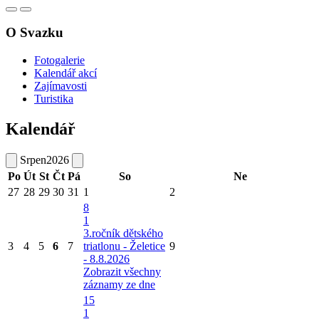
O Svazku
Fotogalerie
Kalendář akcí
Zajímavosti
Turistika
Kalendář
Srpen
2026
Po
Út
St
Čt
Pá
So
Ne
27
28
29
30
31
1
2
8
1
3.ročník dětského
3
4
5
6
7
triatlonu - Želetice
9
- 8.8.2026
Zobrazit všechny
záznamy ze dne
15
1