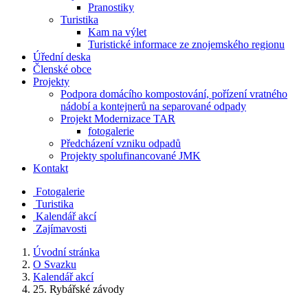
Pranostiky
Turistika
Kam na výlet
Turistické informace ze znojemského regionu
Úřední deska
Členské obce
Projekty
Podpora domácího kompostování, pořízení vratného
nádobí a kontejnerů na separované odpady
Projekt Modernizace TAR
fotogalerie
Předcházení vzniku odpadů
Projekty spolufinancované JMK
Kontakt
Fotogalerie
Turistika
Kalendář akcí
Zajímavosti
Úvodní stránka
O Svazku
Kalendář akcí
25. Rybářské závody