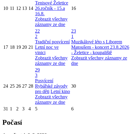
Tenisové Želetice
10
11
12
13
14
26.ročník - 15.a
16
16.8.
Zobrazit všechny
záznamy ze dne
22
23
2
1
Tradiční posvícení
Muzikálové léto s Liborem
17
18
19
20
21
Letní noc ve
Matoušem - koncert 23.8.2026
vinici
- Želetice - koupaliště
Zobrazit všechny
Zobrazit všechny záznamy ze
záznamy ze dne
dne
29
3
Posvícení
24
25
26
27
28
Rybářské závody
30
pro děti
Letní kino
Zobrazit všechny
záznamy ze dne
31
1
2
3
4
5
6
Počasí