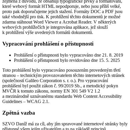
zejména z důvodů, že obsahují typografické prvky a formátování,
které webový formát HTML nepodporuje, nebo jsou příliš velké,
proto pak doporučujeme jejich stažení. Formáty DOC a PDF jsou
také vhodnější pro tisk. K prohlížení těchto dokumentů je možné
zdarma stáhnout Word Viewer a Acrobat Reader. V některých
webových prohlížečích je integrována aplikace, jež slouží
k prohlížení výše uvedených formátů dokumentů.
Vypracování prohlášení o přístupnosti
Prohlášení o přístupnosti bylo vypracováno dne 21. 8. 2019
Prohlášení o přístupnosti bylo revidováno dne 15. 5. 2025
Toto prohlášení bylo vypracováno posouzením provedeným třetí
stranou – technickým provozovatelem těchto internetových stránek
(společností Galileo Corporation s. r. o.). Pro vypracování
prohlášení byl použit zákon č. 99/2019 Sb., a metodický pokyn
MVČR k tomuto zákonu, normy EN 301 549 V2 1.2
a mezinárodně uznávanému standardu Web Content Accessibility
Guidelines – WCAG 2.1.
Zpětná vazba
SZVO Daníž má za cíl, aby jím spravované internetové stránky byly
přístupné všem jejím uživatelům a to na základě principů