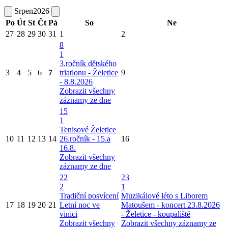
Srpen
2026
Po
Út
St
Čt
Pá
So
Ne
27
28
29
30
31
1
2
8
1
3.ročník dětského
3
4
5
6
7
triatlonu - Želetice
9
- 8.8.2026
Zobrazit všechny
záznamy ze dne
15
1
Tenisové Želetice
10
11
12
13
14
26.ročník - 15.a
16
16.8.
Zobrazit všechny
záznamy ze dne
22
23
2
1
Tradiční posvícení
Muzikálové léto s Liborem
17
18
19
20
21
Letní noc ve
Matoušem - koncert 23.8.2026
vinici
- Želetice - koupaliště
Zobrazit všechny
Zobrazit všechny záznamy ze