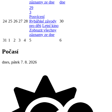
záznamy ze dne
dne
29
3
Posvícení
24
25
26
27
28
Rybářské závody
30
pro děti
Letní kino
Zobrazit všechny
záznamy ze dne
31
1
2
3
4
5
6
Počasí
dnes, pátek 7. 8. 2026