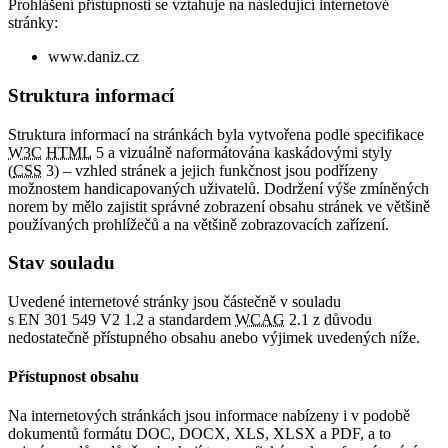
Prohlášení přístupnosti se vztahuje na následující internetové
stránky:
www.daniz.cz
Struktura informací
Struktura informací na stránkách byla vytvořena podle specifikace
W3C
HTML
5 a vizuálně naformátována kaskádovými styly
(
CSS
3) – vzhled stránek a jejich funkčnost jsou podřízeny
možnostem handicapovaných uživatelů. Dodržení výše zmíněných
norem by mělo zajistit správné zobrazení obsahu stránek ve většině
používaných prohlížečů a na většině zobrazovacích zařízení.
Stav souladu
Uvedené internetové stránky jsou částečně v souladu
s EN 301 549 V2 1.2 a standardem
WCAG
2.1 z důvodu
nedostatečně přístupného obsahu anebo výjimek uvedených níže.
Přístupnost obsahu
Na internetových stránkách jsou informace nabízeny i v podobě
dokumentů formátu DOC, DOCX, XLS, XLSX a PDF, a to