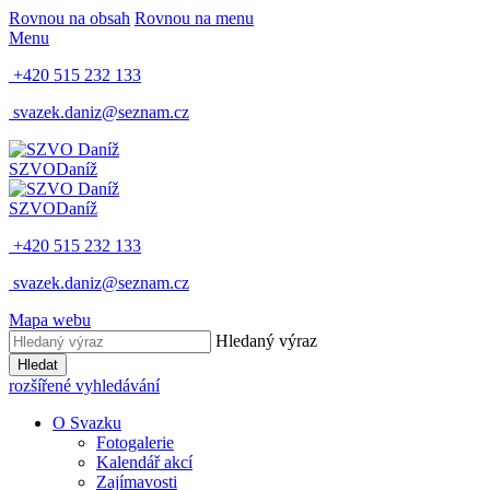
Rovnou na obsah
Rovnou na menu
Menu
+420 515 232 133
svazek.daniz@seznam.cz
SZVO
Daníž
SZVO
Daníž
+420 515 232 133
svazek.daniz@seznam.cz
Mapa webu
Hledaný výraz
Hledat
rozšířené vyhledávání
O Svazku
Fotogalerie
Kalendář akcí
Zajímavosti