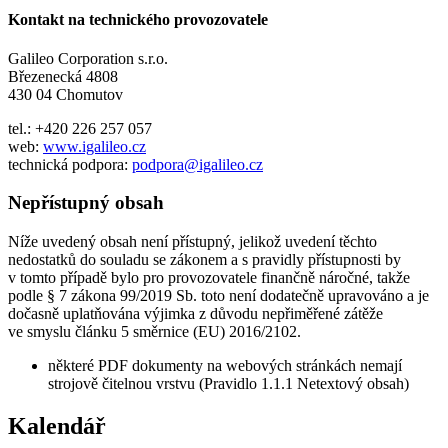
Kontakt na technického provozovatele
Galileo Corporation s.r.o.
Březenecká 4808
430 04 Chomutov
tel.: +420 226 257 057
web:
www.igalileo.cz
technická podpora:
podpora@igalileo.cz
Nepřístupný obsah
Níže uvedený obsah není přístupný, jelikož uvedení těchto
nedostatků do souladu se zákonem a s pravidly přístupnosti by
v tomto případě bylo pro provozovatele finančně náročné, takže
podle § 7 zákona 99/2019 Sb. toto není dodatečně upravováno a je
dočasně uplatňována výjimka z důvodu nepřiměřené zátěže
ve smyslu článku 5 směrnice (EU) 2016/2102.
některé PDF dokumenty na webových stránkách nemají
strojově čitelnou vrstvu (Pravidlo 1.1.1 Netextový obsah)
Kalendář