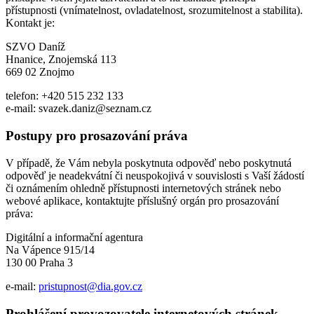
přístupnosti (vnímatelnost, ovladatelnost, srozumitelnost a stabilita).
Kontakt je:
SZVO Daníž
Hnanice, Znojemská 113
669 02 Znojmo
telefon: +420 515 232 133
e-mail: svazek.daniz@seznam.cz
Postupy pro prosazování práva
V případě, že Vám nebyla poskytnuta odpověď nebo poskytnutá
odpověď je neadekvátní či neuspokojivá v souvislosti s Vaší žádostí
či oznámením ohledně přístupnosti internetových stránek nebo
webové aplikace, kontaktujte příslušný orgán pro prosazování
práva:
Digitální a informační agentura
Na Vápence 915/14
130 00 Praha 3
e-mail:
pristupnost@dia.gov.cz
Prohlášení provozovatele internetových stránek