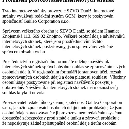
Tyto internetové stránky provozuje SZVO Daníž. Internetové
stránky využívají redakční systém GCM, který je poskytován
společností Galileo Corporation s.r.o.
Správcem veškerého obsahu je SZVO Daníž, se sídlem Hnanice,
Znojemská 113, 669 02 Znojmo. Veškeré osobní údaje návštěvníků
internetových stránek, které jsou prostřednictvím těchto
internetových stránek poskytovány, jsou spravovány výlučně
správcem obsahu webu.
Prostřednictvím registračního formuláře uděluje návštěvník
internetových stránek správci obsahu souhlas se zpracováním svých
osobních údajů. V registračním formuláři je stanoven účel, rozsah
zpracovávaných osobních údajů a doba platnosti souhlasu. Všechny
osobní údaje poskytované při registraci návštěvník poskytuje
dobrovolně. Návštěvník internetových stránek má možnost svůj
souhlas kdykoli odvolat.
Provozovatel redakčního systému, společnost Galileo Corporation
s.r.o., jakožto zpracovatel osobních údajů tímto prohlašuje, že jsou
osobní údaje zpracovávané v jí provozovaném redakčním systému
dostatečně zabezpečeny proti ztrátě a úniku a zároveň prohlašuje,
že neposkytuje žádné zpřístupněné osobní údaje třetím osobám.