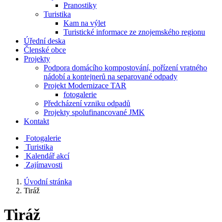
Pranostiky
Turistika
Kam na výlet
Turistické informace ze znojemského regionu
Úřední deska
Členské obce
Projekty
Podpora domácího kompostování, pořízení vratného
nádobí a kontejnerů na separované odpady
Projekt Modernizace TAR
fotogalerie
Předcházení vzniku odpadů
Projekty spolufinancované JMK
Kontakt
Fotogalerie
Turistika
Kalendář akcí
Zajímavosti
Úvodní stránka
Tiráž
Tiráž