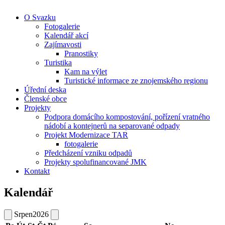
O Svazku
Fotogalerie
Kalendář akcí
Zajímavosti
Pranostiky
Turistika
Kam na výlet
Turistické informace ze znojemského regionu
Úřední deska
Členské obce
Projekty
Podpora domácího kompostování, pořízení vratného
nádobí a kontejnerů na separované odpady
Projekt Modernizace TAR
fotogalerie
Předcházení vzniku odpadů
Projekty spolufinancované JMK
Kontakt
Kalendář
Srpen
2026