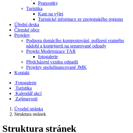
Pranostiky
Turistika
Kam na výlet
Turistické informace ze znojemského regionu
Úřední deska
Členské obce
Projekty
Podpora domácího kompostování, pořízení vratného
nádobí a kontejnerů na separované odpady
Projekt Modernizace TAR
fotogalerie
Předcházení vzniku odpadů
Projekty spolufinancované JMK
Kontakt
Fotogalerie
Turistika
Kalendář akcí
Zajímavosti
Úvodní stránka
Struktura stránek
Struktura stránek