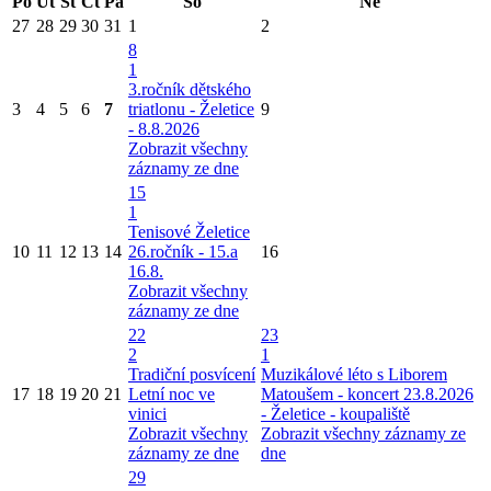
Po
Út
St
Čt
Pá
So
Ne
27
28
29
30
31
1
2
8
1
3.ročník dětského
3
4
5
6
7
triatlonu - Želetice
9
- 8.8.2026
Zobrazit všechny
záznamy ze dne
15
1
Tenisové Želetice
10
11
12
13
14
26.ročník - 15.a
16
16.8.
Zobrazit všechny
záznamy ze dne
22
23
2
1
Tradiční posvícení
Muzikálové léto s Liborem
17
18
19
20
21
Letní noc ve
Matoušem - koncert 23.8.2026
vinici
- Želetice - koupaliště
Zobrazit všechny
Zobrazit všechny záznamy ze
záznamy ze dne
dne
29