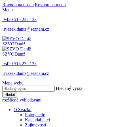
Rovnou na obsah
Rovnou na menu
Menu
+420 515 232 133
svazek.daniz@seznam.cz
SZVO
Daníž
SZVO
Daníž
+420 515 232 133
svazek.daniz@seznam.cz
Mapa webu
Hledaný výraz
Hledat
rozšířené vyhledávání
O Svazku
Fotogalerie
Kalendář akcí
Zajímavosti