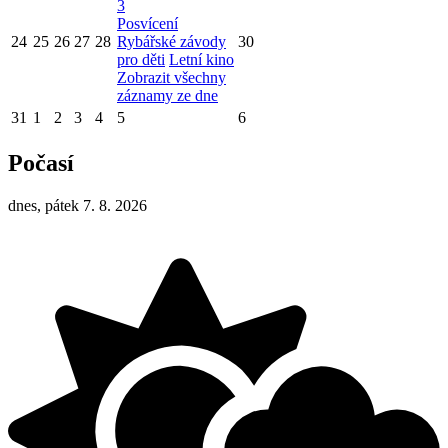
3
Posvícení
24
25
26
27
28
Rybářské závody
30
pro děti
Letní kino
Zobrazit všechny
záznamy ze dne
31
1
2
3
4
5
6
Počasí
dnes, pátek 7. 8. 2026